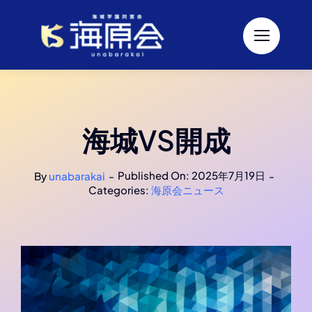
Skip
to
content
海城VS開成
Published On: 2025年7月19日
By
unabarakai
-
-
Categories:
海原会ニュース