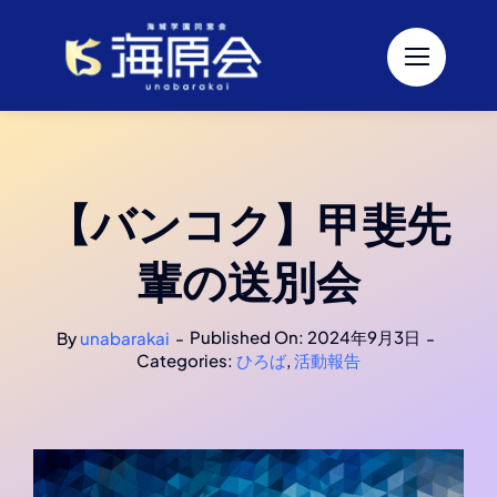
Skip
to
content
【バンコク】甲斐先
輩の送別会
Published On: 2024年9月3日
By
unabarakai
-
-
Categories:
ひろば
,
活動報告