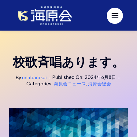
Skip
to
content
校歌斉唱あります。
Published On: 2024年6月8日
By
unabarakai
-
-
Categories:
海原会ニュース
,
海原会総会